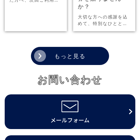
か？
ただける500円分のク
ーポン券を配布します
大切な方への感謝を込
☆ 詳細は画像をクリッ
めて、特別なひととき
ク！
をプレゼントしません
か？もらって嬉しい、
そして選んで楽しいお
食事商品券をご用意し
もっと見る
ました。お祝いのギフ
トやお返し、景品…
お問い合わせ