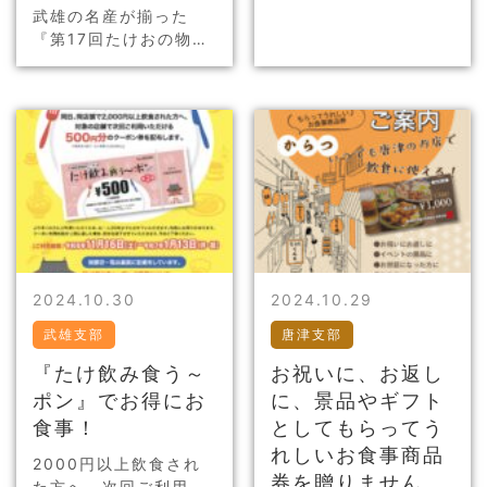
ンドゴルフ 6月10日鹿
武雄の名産が揃った
島支部会 9月嬉野組合
『第17回たけおの物産
北九州旅行&nb…
まつり』が2024年11
月16日（土）・17日
（日）に開催です♪ 皆
様のお越しをお待ちし
ております。
2024.10.30
2024.10.29
武雄支部
唐津支部
『たけ飲み食う～
お祝いに、お返し
ポン』でお得にお
に、景品やギフト
食事！
としてもらってう
れしいお食事商品
2000円以上飲食され
券を贈りません
た方へ、次回ご利用い