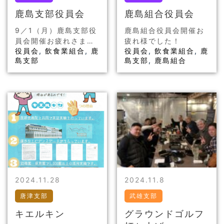
鹿島支部役員会
鹿島組合役員会
9／1（月）鹿島支部役
鹿島組合役員会開催お
員会開催お疲れさまで
疲れ様でした！
役員会
,
飲食業組合
,
鹿
役員会
,
飲食業組合
,
鹿
した！
島支部
島支部
,
鹿島組合
2024.11.28
2024.11.8
唐津支部
武雄支部
キエルキン
グラウンドゴルフ