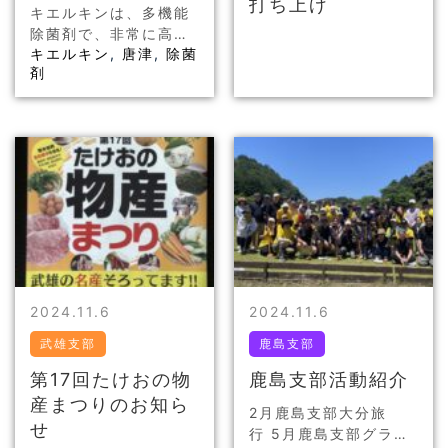
打ち上げ
キエルキンは、多機能
除菌剤で、非常に高い
キエルキン
,
唐津
,
除菌
効果が証明されていま
剤
す。この製品はさまざ
まな環境で活用でき、
家庭やオフィスはもち
ろん、医療現場でもそ
の良さが評価されて
い…
2024.11.6
2024.11.6
武雄支部
鹿島支部
第17回たけおの物
鹿島支部活動紹介
産まつりのお知ら
2月鹿島支部大分旅
せ
行 5月鹿島支部グラウ