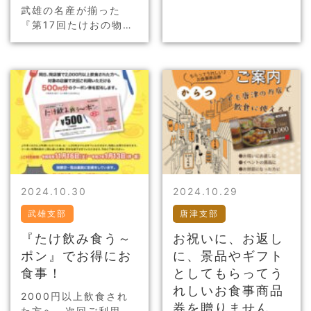
ンドゴルフ 6月10日鹿
武雄の名産が揃った
島支部会 9月嬉野組合
『第17回たけおの物産
北九州旅行&nb…
まつり』が2024年11
月16日（土）・17日
（日）に開催です♪ 皆
様のお越しをお待ちし
ております。
2024.10.30
2024.10.29
武雄支部
唐津支部
『たけ飲み食う～
お祝いに、お返し
ポン』でお得にお
に、景品やギフト
食事！
としてもらってう
れしいお食事商品
2000円以上飲食され
券を贈りません
た方へ、次回ご利用い