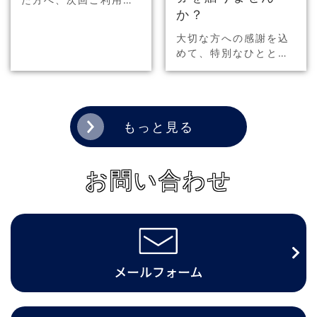
か？
ただける500円分のク
ーポン券を配布します
大切な方への感謝を込
☆ 詳細は画像をクリッ
めて、特別なひととき
ク！
をプレゼントしません
か？もらって嬉しい、
そして選んで楽しいお
食事商品券をご用意し
もっと見る
ました。お祝いのギフ
トやお返し、景品…
お問い合わせ