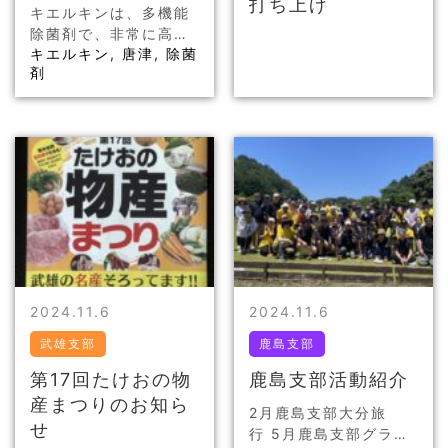
打ち上げ
キエルキンは、多機能
除菌剤で、非常に高い
キエルキン
,
唐津
,
除菌
効果が証明されていま
剤
す。この製品はさまざ
まな環境で活用でき、
家庭やオフィスはもち
ろん、医療現場でもそ
の良さが評価されて
い…
2024.11.6
2024.11.6
武雄支部
鹿島支部
第17回たけおの物
鹿島支部活動紹介
産まつりのお知ら
2月鹿島支部大分旅
せ
行 5月鹿島支部グラウ