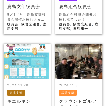
鹿島支部役員会
鹿島組合役員会
9／1（月）鹿島支部役
鹿島組合役員会開催お
員会開催お疲れさまで
疲れ様でした！
役員会
,
飲食業組合
,
鹿
役員会
,
飲食業組合
,
鹿
した！
島支部
島支部
,
鹿島組合
2024.11.28
2024.11.8
唐津支部
武雄支部
キエルキン
グラウンドゴルフ