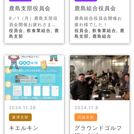
鹿島支部役員会
鹿島組合役員会
9／1（月）鹿島支部役
鹿島組合役員会開催お
員会開催お疲れさまで
疲れ様でした！
役員会
,
飲食業組合
,
鹿
役員会
,
飲食業組合
,
鹿
した！
島支部
島支部
,
鹿島組合
2024.11.28
2024.11.8
唐津支部
武雄支部
キエルキン
グラウンドゴルフ