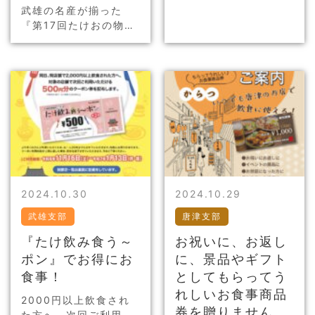
ンドゴルフ 6月10日鹿
武雄の名産が揃った
島支部会 9月嬉野組合
『第17回たけおの物産
北九州旅行&nb…
まつり』が2024年11
月16日（土）・17日
（日）に開催です♪ 皆
様のお越しをお待ちし
ております。
2024.10.30
2024.10.29
武雄支部
唐津支部
『たけ飲み食う～
お祝いに、お返し
ポン』でお得にお
に、景品やギフト
食事！
としてもらってう
れしいお食事商品
2000円以上飲食され
券を贈りません
た方へ、次回ご利用い