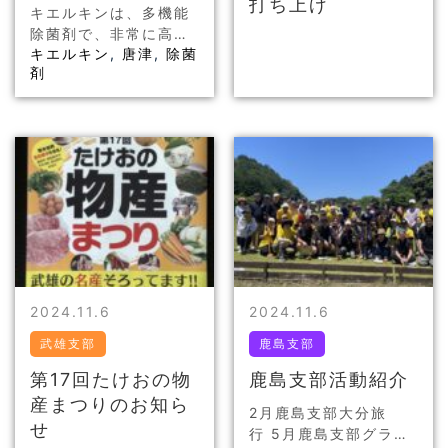
打ち上げ
キエルキンは、多機能
除菌剤で、非常に高い
キエルキン
,
唐津
,
除菌
効果が証明されていま
剤
す。この製品はさまざ
まな環境で活用でき、
家庭やオフィスはもち
ろん、医療現場でもそ
の良さが評価されて
い…
2024.11.6
2024.11.6
武雄支部
鹿島支部
第17回たけおの物
鹿島支部活動紹介
産まつりのお知ら
2月鹿島支部大分旅
せ
行 5月鹿島支部グラウ