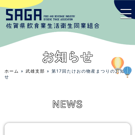
お知らせ
ホーム
»
武雄支部
» 第17回たけおの物産まつりのお知ら
せ
NEWS