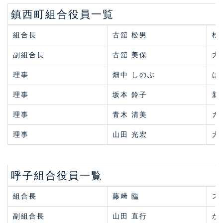
鎮西町組合役員一覧
組合長
古舘 松男
松
副組合長
古舘 美保
大
理事
畑中 しのぶ
は
理事
坂本 鈴子
新
理事
青木 清美
カ
理事
山田 光宏
大
呼子組合役員一覧
組合長
藤﨑 臨
ス
副組合長
山田 直行
か