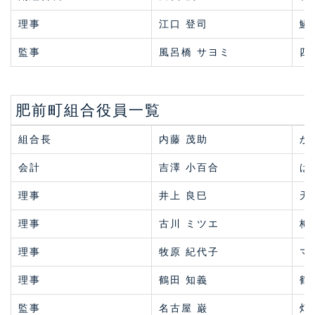
理事
江口 登司
鱗
監事
風呂橋 サヨミ
四
肥前町組合役員一覧
組合長
内藤 茂助
か
会計
吉澤 小百合
ば
理事
井上 良巳
天
理事
古川 ミツエ
梅
理事
牧原 紀代子
マ
理事
鶴田 知義
鶴
監事
名古屋 巌
灯