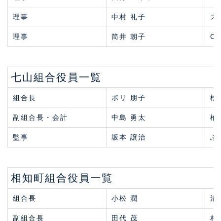
理事
中村 礼子
ス
理事
筒井 朝子
Co
七山組合役員一覧
組合長
ボリ 朋子
松
副組合長・会計
中島 勇太
柚
監事
坂本 譲治
ふ
相知町組合役員一覧
組合長
小松 潤
清
副組合長
田代 茂
相