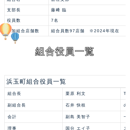
支部長
藤﨑 臨
役員数
7名
参加組合店舗数
組合員数97店舗 ※2024年現在
組合役員一覧
浜玉町組合役員一覧
組合長
栗原 利文
T-
副組合長
石井 快枝
の
会計
副島 美智子
一
理事
国分 エイ子
ス