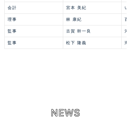
会計
宮本 美紀
い
理事
林 康紀
百
監事
古賀 幹一良
河
監事
松下 隆義
海
NEWS