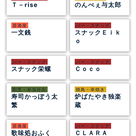
Ｔ－rise
のんべぇ与太郎
居酒屋
バー・スナック
一文銭
スナックＥｉｋ
ｏ
バー・スナック
バー・スナック
スナック栄螺
Ｃｏｃｏ
割烹・弁当仕出
焼鳥・串焼き
寿司かっぽう太
炉ばたやき独楽
繁
蔵
居酒屋
バー・スナック
歌味処おふく
ＣＬＡＲＡ