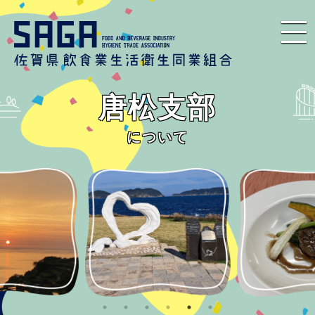
唐松支部
について