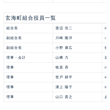
玄海町組合役員一覧
組合長
渡辺 浩二
㈱
副組合長
川崎 隆洋
バ
副組合長
小野 康広
焼
理事・会計
山﨑 力
楽
理事
牧原 斉
㈲
理事
世戸 耕平
㈱
理事
溝上 陽子
㈱
理事
山口 貴之
あ